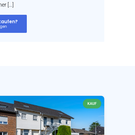
er […]
rkaufen?
KAUF