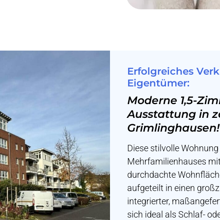
Erfolgreiches Ver
Eigentümer:
Moderne 1,5-Zi
Ausstattung in z
Grimlinghausen!
Diese stilvolle Wohnung
Mehrfamilienhauses mit
durchdachte Wohnfläche
aufgeteilt in einen gro
integrierter, maßangefer
sich ideal als Schlaf- od