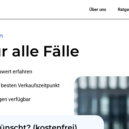
Über uns
Ratge
en
r alle Fälle
nwert erfahren
n besten Verkaufszeitpunkt
ngen verfügbar
nscht? (kostenfrei)