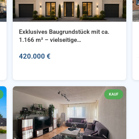
Exklusives Baugrundstück mit ca.
1.166 m² – vielseitige
Bebauungsmöglichkeiten in
Bergheim-Glessen
420.000 €
KAUF